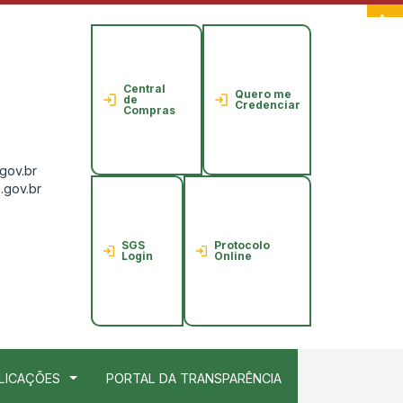
Central
Quero me
de
Credenciar
Compras
gov.br
.gov.br
SGS
Protocolo
Login
Online
LICAÇÕES
PORTAL DA TRANSPARÊNCIA