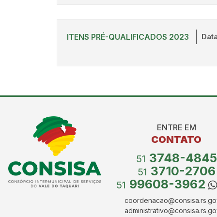
ITENS PRÉ-QUALIFICADOS 2023
Data
Conteúdo Rodapé
ENTRE EM
CONTATO
3748-4845
51
3710-2706
51
99608-3962
51
coordenacao@consisa.rs.go
administrativo@consisa.rs.go