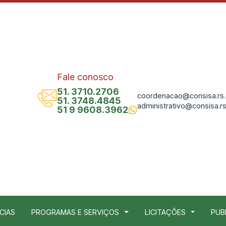
Fale conosco
51. 3710.2706
coordenacao@consisa.rs.
51. 3748.4845
administrativo@consisa.rs
51 9 9608.3962
CIAS
PROGRAMAS E SERVIÇOS
LICITAÇÕES
PUB