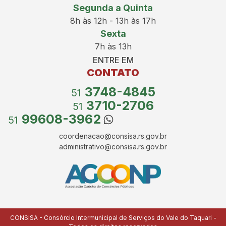
Segunda a Quinta
8h às 12h - 13h às 17h
Sexta
7h às 13h
ENTRE EM
CONTATO
3748-4845
51
3710-2706
51
99608-3962
51
coordenacao@consisa.rs.gov.br
administrativo@consisa.rs.gov.br
CONSISA - Consórcio Intermunicipal de Serviços do Vale do Taquari -