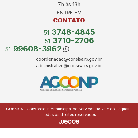
7h às 13h
ENTRE EM
CONTATO
3748-4845
51
3710-2706
51
99608-3962
51
coordenacao@consisa.rs.gov.br
administrativo@consisa.rs.gov.br
CONSISA - Consórcio Intermunicipal de Serviços do Vale do Taquari -
Todos os direitos reservados