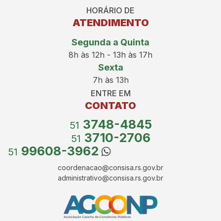
HORÁRIO DE
ATENDIMENTO
Segunda a Quinta
8h às 12h - 13h às 17h
Sexta
7h às 13h
ENTRE EM
CONTATO
3748-4845
51
3710-2706
51
99608-3962
51
coordenacao@consisa.rs.gov.br
administrativo@consisa.rs.gov.br