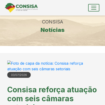
Ir para conteúdo principal
conteúdo do menu
Toggle
Conteúdo Principal
CONSISA
Notícias
03/07/2026
Consisa reforça atuação
com seis câmaras