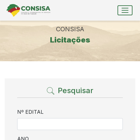
Ir para conteúdo principal
conteúdo do menu
Toggle
Conteúdo Principal
CONSISA
Licitações
Pesquisar
Nº EDITAL
ANO